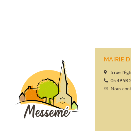
MAIRIE 
5 rue l'É
05 49 98 
Nous cont