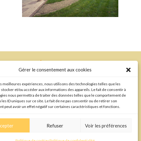
RÉALISATION
Gérer le consentement aux cookies
les meilleures expériences, nous utilisons des technologies telles que les
7h
 stocker et/ou accéder aux informations des appareils. Le fait de consentir à
gies nous permettra de traiter des données telles que le comportement de
 les ID uniques sur ce site. Le fait de ne pas consentir ou de retirer son
 peut avoir un effet négatif sur certaines caractéristiques et fonctions.
Agence de communication
cepter
Refuser
Voir les préférences
Politique de cookies
Politique de confidentialité