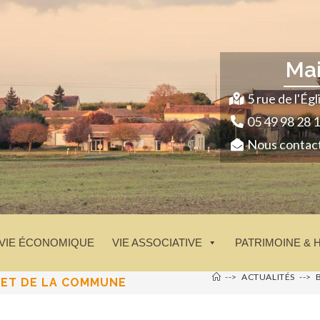
Ma
5 rue de l'É
05 49 98 28 
Nous contac
VIE ÉCONOMIQUE
VIE ASSOCIATIVE
PATRIMOINE & 
-->
ACTUALITÉS
-->
NET DE LA COMMUNE