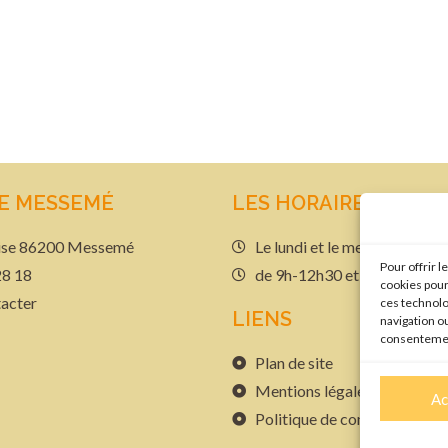
DE MESSEMÉ
LES HORAIRES
glise 86200 Messemé
Le lundi et le mercredi
Pour offrir 
28 18
de 9h-12h30 et de 13h30-1
cookies pour
acter
ces technolo
LIENS
navigation ou
consentement
Plan de site
Mentions légales
Ac
Politique de confidentialité