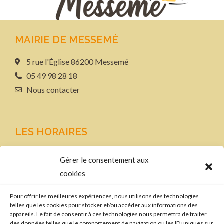
MAIRIE DE MESSEMÉ
5 rue l'Église 86200 Messemé
05 49 98 28 18
Nous contacter
LES HORAIRES
Le lundi et le mercredi
Gérer le consentement aux
de 9h-12h30 et de 13h30-17h
cookies
LIENS
Pour offrir les meilleures expériences, nous utilisons des technologies
telles que les cookies pour stocker et/ou accéder aux informations des
Plan de site
appareils. Le fait de consentir à ces technologies nous permettra de traiter
des données telles que le comportement de navigation ou les ID uniques sur