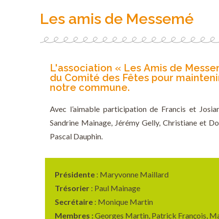
Les amis de Messemé
L'association « Les Amis de Messemé
du Comité des Fêtes pour mainteni
notre commune.
Avec l’aimable participation de Francis et Josi
Sandrine Mainage, Jérémy Gelly, Christiane et D
Pascal Dauphin.
Présidente
: Maryvonne Maillard
Trésorier
: Paul Mainage
Secrétaire
: Monique Martin
Membres :
Georges Martin, Patrick François, Mad