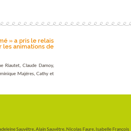
 » a pris le relais
r les animations de
ane Riautet, Claude Damoy,
ominique Majéres, Cathy et
eleine Sauvêtre, Alain Sauvêtre, Nicolas Faure, Isabelle François