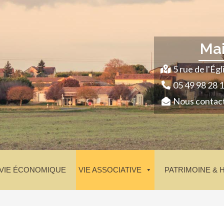
Ma
5 rue de l'É
05 49 98 28 
Nous contac
VIE ÉCONOMIQUE
VIE ASSOCIATIVE
PATRIMOINE & 