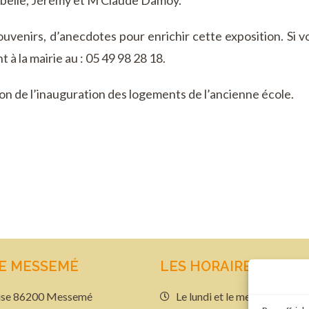
sabelle, Jérémy et M Claude Damoy.
enirs, d’anecdotes pour enrichir cette exposition. Si vo
 à la mairie au : 05 49 98 28 18.
ion de l’inauguration des logements de l’ancienne école.
DE MESSEMÉ
LES HORAIRES
glise 86200 Messemé
Le lundi et le mercredi