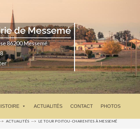
irie de Messemé
glise 86200 Messemé
18
ter
HISTOIRE
ACTUALITÉS
CONTACT
PHOTOS
-->
ACTUALITÉS
-->
LE TOUR POITOU-CHARENTES À MESSEMÉ