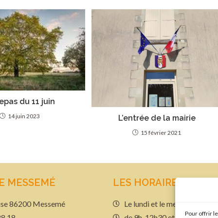
epas du 11 juin
14 juin 2023
L’entrée de la mairie
15 février 2021
DE MESSEMÉ
LES HORAIRES
glise 86200 Messemé
Le lundi et le mercredi
Pour offrir 
28 18
de 9h-12h30 et de 13h30-1