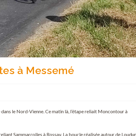
ntes à Messemé
e dans le Nord-Vienne. Ce matin là, l’étape reliait Moncontour à
reliant Sammarçolles à Rossay. La boucle réalisée autour de Loudu