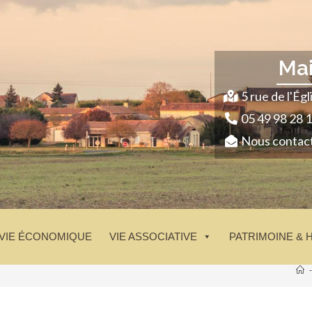
Ma
5 rue de l'É
05 49 98 28 
Nous contac
VIE ÉCONOMIQUE
VIE ASSOCIATIVE
PATRIMOINE & 