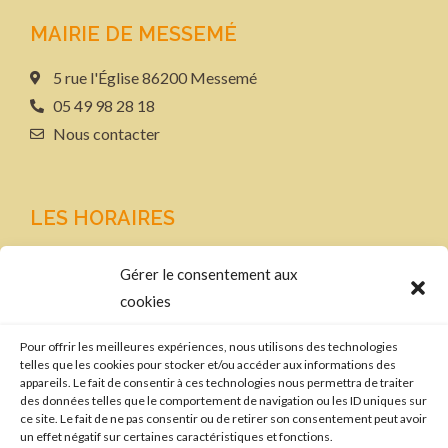
MAIRIE DE MESSEMÉ
5 rue l'Église 86200 Messemé
05 49 98 28 18
Nous contacter
LES HORAIRES
Le lundi et le mercredi
Gérer le consentement aux
de 9h-12h30 et de 13h30-17h
cookies
LIENS
Pour offrir les meilleures expériences, nous utilisons des technologies
telles que les cookies pour stocker et/ou accéder aux informations des
Plan de site
appareils. Le fait de consentir à ces technologies nous permettra de traiter
des données telles que le comportement de navigation ou les ID uniques sur
Mentions légales
ce site. Le fait de ne pas consentir ou de retirer son consentement peut avoir
Politique de confidentialité
un effet négatif sur certaines caractéristiques et fonctions.