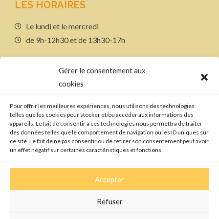
LES HORAIRES
Le lundi et le mercredi
de 9h-12h30 et de 13h30-17h
LIENS
Gérer le consentement aux
Plan de site
cookies
Mentions légales
Pour offrir les meilleures expériences, nous utilisons des technologies
Politique de confidentialité
telles que les cookies pour stocker et/ou accéder aux informations des
appareils. Le fait de consentir à ces technologies nous permettra de traiter
des données telles que le comportement de navigation ou les ID uniques sur
ce site. Le fait de ne pas consentir ou de retirer son consentement peut avoir
RÉALISATION
un effet négatif sur certaines caractéristiques et fonctions.
Accepter
Refuser