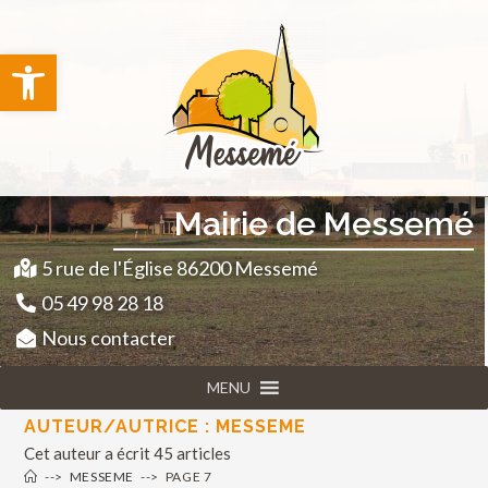
principal
Ouvrir la barre d’outils
Mairie de Messemé
5 rue de l'Église 86200 Messemé
05 49 98 28 18
Nous contacter
MENU
AUTEUR/AUTRICE :
MESSEME
Cet auteur a écrit 45 articles
-->
MESSEME
-->
PAGE 7